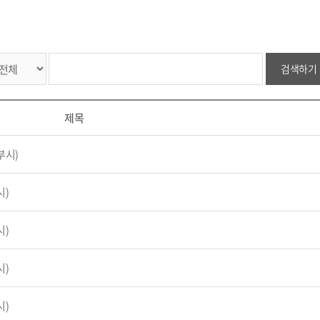
검색하기
제목
부시)
시)
시)
시)
시)