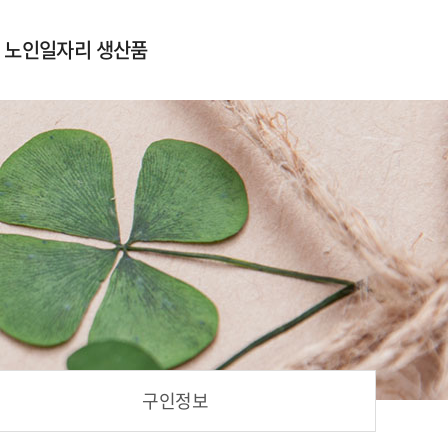
노인일자리 생산품
먹거리
생활용품
뷰티용품
기타용품
구인정보