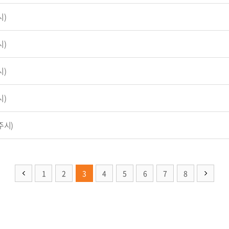
시)
시)
시)
시)
주시)
1
2
3
4
5
6
7
8